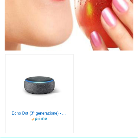
Echo Dot (3ª generazione) - Altoparlante intelligente con integrazione Alexa - Tessuto antracite